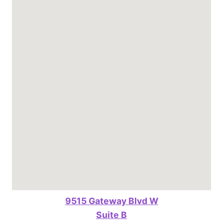
9515 Gateway Blvd W
Suite B